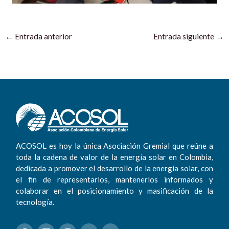
←
Entrada anterior
Entrada siguiente
→
ACOSOL es hoy la única Asociación Gremial que reúne a
toda la cadena de valor de la energía solar en Colombia,
dedicada a promover el desarrollo de la energía solar, con
el fin de representarlos, mantenerlos informados y
colaborar en el posicionamiento y masificación de la
tecnología.
F
L
I
T
Y
a
i
n
w
o