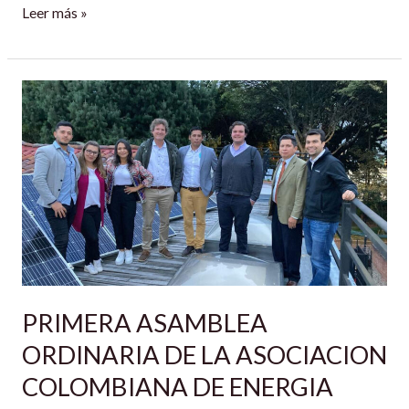
Leer más »
PRIMERA
ASAMBLEA
ORDINARIA
DE
LA
ASOCIACION
COLOMBIANA
DE
ENERGIA
PRIMERA ASAMBLEA
SOLAR
ACOSOL.
ORDINARIA DE LA ASOCIACION
Bogotá.
COLOMBIANA DE ENERGIA
25