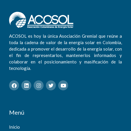
ACOSOL es hoy la única Asociación Gremial que reúne a
toda la cadena de valor de la energía solar en Colombia,
dedicada a promover el desarrollo de la energía solar, con
el fin de representarlos, mantenerlos informados y
colaborar en el posicionamiento y masificación de la
tecnología.
F
L
I
T
Y
a
i
n
w
o
c
n
s
i
u
e
k
t
t
t
b
e
a
t
u
o
d
g
e
b
o
i
r
r
e
k
n
a
Menú
m
Inicio