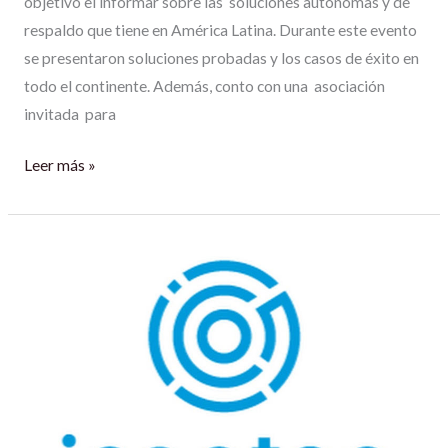
objetivo el informar sobre las soluciones autónomas y de
respaldo que tiene en América Latina. Durante este evento
se presentaron soluciones probadas y los casos de éxito en
todo el continente. Además, conto con una asociación
invitada para
Leer más »
ICONTEC-
ACOSOL.
6
junio
de
2022